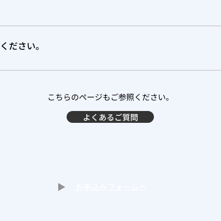
ことがない人、全く働いたことがない人は購入できません。 購入可
Assessmentに書かれていますので、必ず購入前に、その金額をご確認
vings Account の略です。 結論から申し上げますと、TFSAは
翌年に持ち越されます。 RRSP Deduction Limit を超えて購入
インカムタックスリターン時に、インカムが引けて、節税になる
Pは、GIC（定期預金）、Mutural Fund（投資信託）等、
てください。
、RRSPと同様、増えた分に課税されません。 また、RRSPのように、
ご担当者にご相談ください。 そして、購入時に、インカムタッ
く、毎年1月1日に購入枠が決まります。 カナダ居住者なら、
を受け取ってください。 また、RRSPのもうひとつの利点は、増えた分に
てみました。
enalty、それもかなり高額を払わされることになるので、ご
、Interest incomeに課税されます。 しかし、RRSPと
それを解約せず、日本に永久帰国してしまった人で、高額のPena
としては、下ろした年のインカムとなり、その年に課税される点です
こちらのページもご参照ください。
 RRSPはうまく使うと、とてもお得感があります。 （例） 20
購入した場合、約29％の約$1,450を節税。 数年後、たとえば、20
よくあるご質問
の$5000が加わる。 もし2029年のインカムが$30,000だった
まり、2023年に$1450節税し、2029年に$1,000払うので、
、大雑把な計算です。 ですが、RRSPは下ろし方で、お得にな
 time Home Buyer PlanやLife Long Learning P
と思います。
お申込みフォームへ