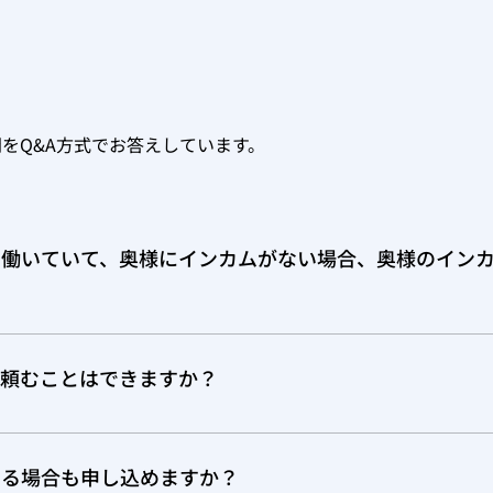
をQ&A方式でお答えしています。
け働いていて、奥様にインカムがない場合、奥様のイン
、カナダのインカムタックスリターンは、たとえインカムがゼ
、頼むことはできますか？
もお受けしております。 お申込みフォーム内に、「カップルだ
らをご選択ください。
ある場合も申し込めますか？