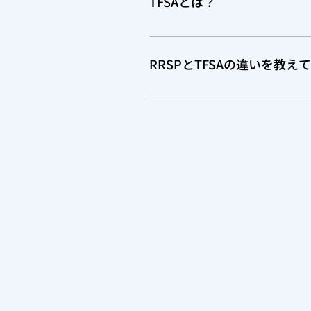
TFSAとは？
もインカムタックスリターンをした
Limit は、Notice of 
TFSAとは、Tax-Free Sa
ば、そのDeduction Limitは
りません。 RRSPのように、
すので、ご注意ください。 RRS
RRSPとTFSAの違いを教え
なぜ、Tax Freeかと言いますと
ご購入の際は、銀行や証券会社の
よって、購入額が決まるのではな
Official Receipt 
RRSPとTFSAの違いを表にし
ば、カナダ居住者でなければ、P
常のGICですと、増えた分、つまり
しでTFSAを購入されていて、
されません。 RRSPの注意点
れます。
購入を希望されない方も多いですが、
州在住の人が$5,000のRRSPを
下ろすと、2029年のインカムにこ
カムタックスは、約$1,000。 つ
す。 ただこれは、とーーっても
の例です。 また、RRSPには、First
購入されたほうがいいと言える