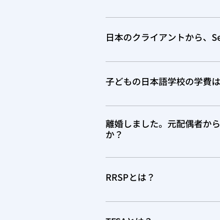
はい、お申込みいただけます。
け取ってください。 もし、間
日本のクライアントから、Sel
い。
はい、お申込みいただけます。 Se
が発行される場合とされない場
子どもの日本語学校の学費
ください。
16才未満のChildren's Fitnes
も、2018年度から、廃止されまし
離婚しました。元配偶者からの
ンカム・タックス・リターンに
か？
はい、あります。 Support Pay
ックスリターンにて、申告する必要があり
RRSPとは？
Support は非課税ですが、
RRSPとは、Registered R
きますので、節税になります。 た