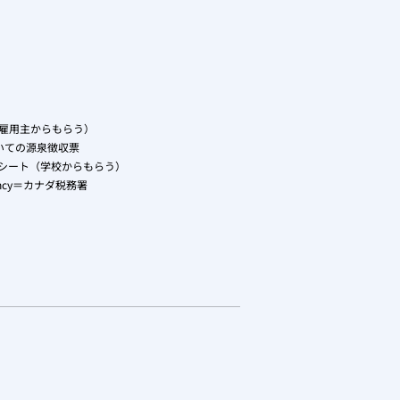
雇用主からもらう）
いての源泉徴収票
レシート（学校からもらう）
gency＝カナダ税務署