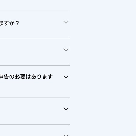
非居住者のための支払調書を受
払調書にしてもらってくださ
めますか？
から、「非居住者のための支払調書」
、申告は可能ですので、ご安心
7年度から、廃止されました。 そして、BC州
ては、T2202があり、お子さんのイ
にて申告の必要はあります
ーすることが可能です。
upport です。 どちらも、インカムタ
port は非課税です。 Child
の額をその年のインカムから引くことがで
でです。 ですので、カナダで一度