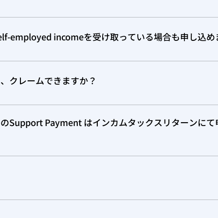
 日本の会社から給与所得がある場合は、源泉徴収票、または、
に合うようでしたら、源泉徴収票ではなく、非居住者のための支
f-employed incomeを受け取っている場合も申し込
lf-employed incomeについては、日本のクライアント
合があるようです。 「非居住者のための支払調書」がなくても
は、クレームできますか？
s Tax Creditも、Children's Arts Tax Creditsも、201
た。 16才以上のPost-Secondaryのプログラムにつきまし
Support Payment はインカムタックスリターン
て使いきらない場合は、残った金額を親御さんにトランスファ
ment には、2種類あります。Spousal Supportと、Child S
ます。 Spousal Supportは課税対象ですが、Child Sup
インカムタックスリターンにて申告の必要はあります。
etirement Saving Planの略です。 RRSPを購入すると、そ
だし、購入可能な金額は、前年のEarned incomeの18％ま