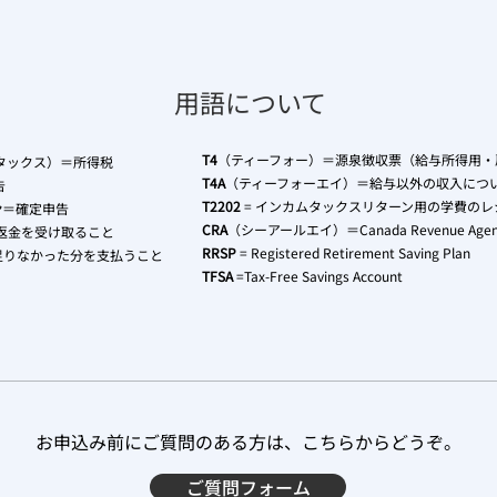
用語について
T4
（ティーフォー）＝源泉徴収票（給与所得用・
タックス）＝所得税
T4A
（ティーフォーエイ）＝給与以外の収入につ
告
T2202
= インカムタックスリターン用の学費の
ン
＝確定申告
CRA
（シーアールエイ）＝Canada Revenue A
返金を受け取ること
RRSP
= Registered Retirement Saving Plan
足りなかった分を支払うこと
TFSA
=Tax-Free Savings Account
お申込み前にご質問のある方は、こちらからどうぞ。
ご質問フォーム