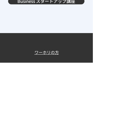
Business スタートアップ講座
ワーホリの方
ワークビザの方
学生ビザとワークビザ両方の方
CO-OPビザの方
​一般の方