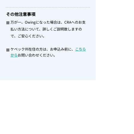
その他注意事項
万が一、Owingになった場合は、CRAへのお支
■
払い方法について、詳しくご説明致しますの
で、ご安心ください。
ケベック州在住の方は、お申込み前に、
こちら
■
から
お問い合わせください。
用語について
Income tax
（インカム・タックス）＝所得税
Return
（リターン）＝申告
インカムタックスリターン
＝確定申告
Refund
（リファンド）＝返金を受け取ること